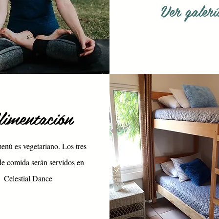
Ver galerí
imentación
enú es vegetariano. Los tres
de comida serán servidos en
Celestial Dance