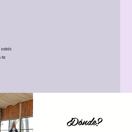
 estrés
 tu
¿Dónde?