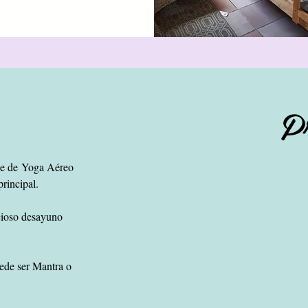
P
se de
Yoga Aéreo
principal.
icioso desayuno
ede ser Mantra o