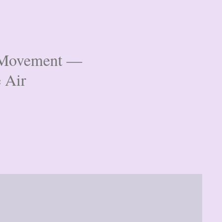
& Movement —
e Air